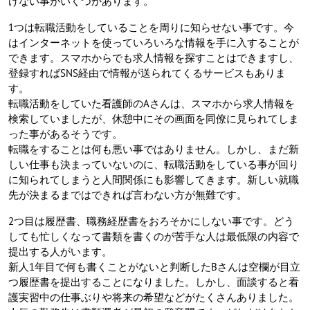
けない事がいくつかあります。
1つは転職活動をしていることを周りに知らせない事です。今
はインターネットを使っていろいろな情報を手に入することが
できます。スマホからでも求人情報を探すことはできますし、
登録すればSNS経由で情報が送られてくるサービスもありま
す。
転職活動をしていた看護師のAさんは、スマホから求人情報を
検索していましたが、休憩中にその画面を同僚に見られてしま
った事があるそうです。
転職をすることは何も悪い事ではありません。しかし、まだ新
しい仕事も決まっていないのに、転職活動をしている事が回り
に知られてしまうと人間関係にも影響してきます。新しい就職
先が決まるまではできれば言わない方が無難です。
2つ目は履歴書、職務経歴書をおろそかにしない事です。どう
しても忙しくなって書類を書くのが苦手な人は最低限の内容で
提出する人がいます。
新人1年目で何も書くことがないと判断したBさんは空欄が目立
つ履歴書を提出することになりました。しかし、面談すると看
護実習中の仕事ぶりや将来の希望などがたくさんありました。